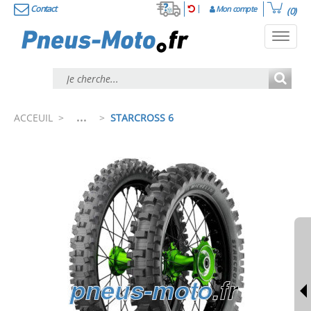
Contact
Mon compte
(0)
Toggl
navig
...
ACCEUIL
>
>
STARCROSS 6