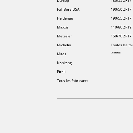
Dunlop
180/55 ZR17
Full Bore USA
190/50 ZR17
Heidenau
190/55 ZR17
Maxxis
110/80 ZR19
Metzeler
150/70 ZR17
Michelin
Toutes les tai
pneus
Mitas
Nankang
Pirelli
Tous les fabricants