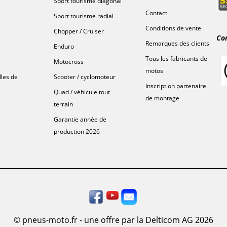
Sport tourisme diagonal
Contact
Sport tourisme radial
Conditions de vente
Chopper / Cruiser
Co
Remarques des clients
Enduro
Tous les fabricants de
Motocross
motos
lles de
Scooter / cyclomoteur
Inscription partenaire
Quad / véhicule tout
de montage
terrain
Garantie année de
production 2026
© pneus-moto.fr - une offre par la Delticom AG 2026