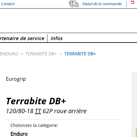
Contact
Statut de la commande
rtenaire de service
Infos
ENDURO
>
TERRABITE DB+
>
TERRABITE DB+
Eurogrip
Terrabite DB+
120/80-18
TT
62P roue arrière
Choisisses la catégorie
:
Enduro