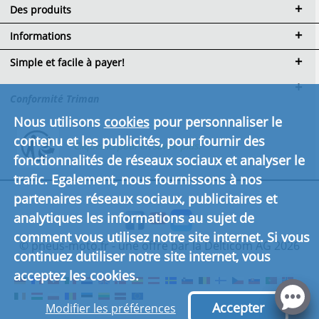
Des produits
Informations
Simple et facile à payer!
Conformité Triman
Nous utilisons
cookies
pour personnaliser le
contenu et les publicités, pour fournir des
Cliquez ici pour en savoir plus.
fonctionnalités de réseaux sociaux et analyser le
trafic. Egalement, nous fournissons à nos
partenaires réseaux sociaux, publicitaires et
analytiques les informations au sujet de
comment vous utilisez notre site internet. Si vous
© pneus-moto.fr - une offre par la Delticom AG 2026
continuez dutiliser notre site internet, vous
acceptez les cookies.
Accepter
Modifier les préférences