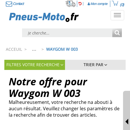
Contact
Mon compte
(0)
Toggl
navig
...
ACCEUIL
>
>
WAYGOM W 003
FILTRES VOTRE RECHERCHE
TRIER PAR
Notre offre pour
Waygom
W 003
Malheureusement, votre recherche na abouti à
aucun résultat. Veuillez changer les paramètres de
la recherche afin de trouver des articles.