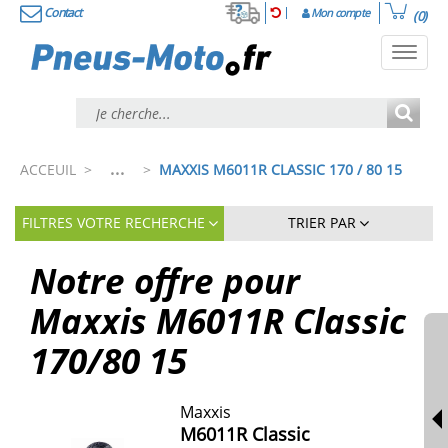
Contact
Mon compte
(0)
Toggl
navig
...
ACCEUIL
>
>
MAXXIS M6011R CLASSIC 170 / 80 15
FILTRES VOTRE RECHERCHE
TRIER PAR
Notre offre pour
Maxxis
M6011R Classic
170/80
15
Maxxis
M6011R Classic