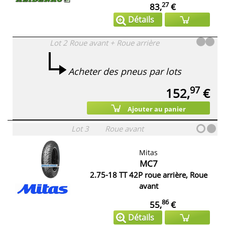
27
83,
€
Détails
Lot 2
Roue avant + Roue arrière
Acheter des pneus par lots
97
152,
€
Ajouter au panier
Lot 3
Roue avant
Mitas
MC7
2.75-18 TT 42P roue arrière, Roue
avant
86
55,
€
Détails