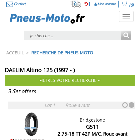
Contact
Mon compte
(0)
Toggl
navig
ACCEUIL
>
RECHERCHE DE PNEUS MOTO
DAELIM Altino 125 (1997 - )
FILTRES VOTRE RECHERCHE
3 Set offers
Lot 1
Roue avant
Bridgestone
G511
2.75-18 TT 42P M/C, Roue avant