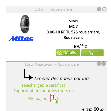
Lot 3
Roue arrière
Mitas
MC7
3.00-18 RF TL 52S roue arrière,
Roue avant
14
69,
€
Détails
Lot 3
Roue avant + Roue arrière
Acheter des pneus par lots
Téléchargez le certificat
d'approbation (pour les tours en
Allemagne)
00
125,
€