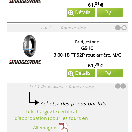
04
61,
€
Détails
Lot 1
Roue arrière
Bridgestone
G510
3.00-18 TT 52P roue arrière, M/C
78
61,
€
Détails
Lot 1
Roue avant + Roue arrière
Acheter des pneus par lots
Téléchargez le certificat
d'approbation (pour les tours en
Allemagne)