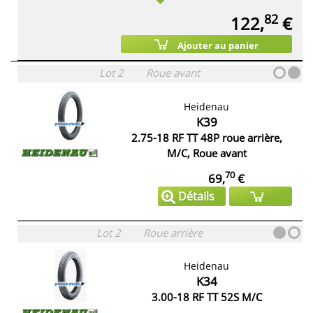
82
122,
€
Ajouter au panier
Lot 2
Roue avant
Heidenau
K39
2.75-18 RF TT 48P roue arrière,
M/C, Roue avant
70
69,
€
Détails
Lot 2
Roue arrière
Heidenau
K34
3.00-18 RF TT 52S M/C