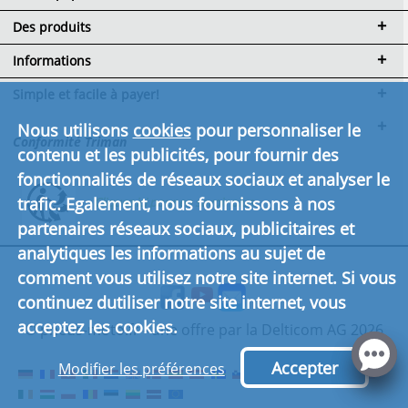
Des produits
Informations
Simple et facile à payer!
Nous utilisons
cookies
pour personnaliser le
Conformité Triman
contenu et les publicités, pour fournir des
fonctionnalités de réseaux sociaux et analyser le
trafic. Egalement, nous fournissons à nos
Cliquez ici pour en savoir plus.
partenaires réseaux sociaux, publicitaires et
analytiques les informations au sujet de
comment vous utilisez notre site internet. Si vous
continuez dutiliser notre site internet, vous
acceptez les cookies.
© pneus-moto.fr - une offre par la Delticom AG 2026
Accepter
Modifier les préférences