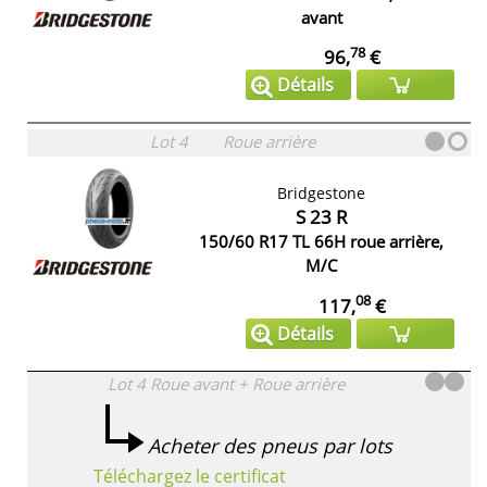
avant
78
96,
€
Détails
Lot 4
Roue arrière
Bridgestone
S 23 R
150/60 R17 TL 66H roue arrière,
M/C
08
117,
€
Détails
Lot 4
Roue avant + Roue arrière
Acheter des pneus par lots
Téléchargez le certificat