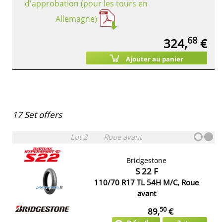
d'approbation (pour les tours en
Allemagne)
68
324,
€
Ajouter au panier
17 Set offers
Lot 2
Roue avant
Bridgestone
S 22 F
110/70 R17 TL 54H M/C, Roue
avant
50
89,
€