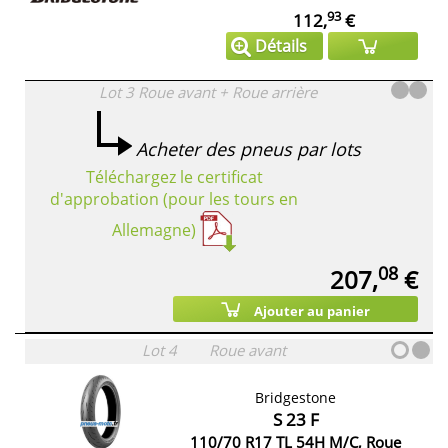
93
112,
€
Détails
Lot 3
Roue avant + Roue arrière
Acheter des pneus par lots
Téléchargez le certificat
d'approbation (pour les tours en
Allemagne)
08
207,
€
Ajouter au panier
Lot 4
Roue avant
Bridgestone
S 23 F
110/70 R17 TL 54H M/C, Roue