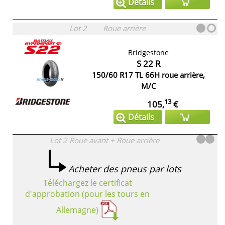
Détails
Lot 2
Roue arrière
Bridgestone
S 22 R
150/60 R17 TL 66H roue arrière,
M/C
13
105,
€
Détails
Lot 2
Roue avant + Roue arrière
Acheter des pneus par lots
Téléchargez le certificat
d'approbation (pour les tours en
Allemagne)