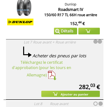
Dunlop
Roadsmart IV
150/60 R17 TL 66H roue arrière
44
152,
€
Détails
Lot 7
Roue avant + Roue arrière
Acheter des pneus par lots
Téléchargez le certificat
d'approbation (pour les tours en
Allemagne)
03
282,
€
Ajouter au panier
Lot 8
Roue avant