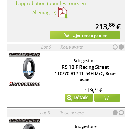
d'approbation (pour les tours en
Allemagne)
86
213,
€
Ajouter au panier
Lot 5
Roue avant
Bridgestone
RS 10 F Racing Street
110/70 R17 TL 54H M/C, Roue
avant
73
119,
€
Détails
Lot 5
Roue arrière
Bridgestone