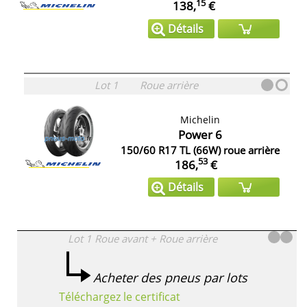
15
138,
€
Détails
Lot 1
Roue arrière
Michelin
Power 6
150/60 R17 TL (66W) roue arrière
53
186,
€
Détails
Lot 1
Roue avant + Roue arrière
Acheter des pneus par lots
Téléchargez le certificat