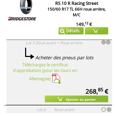
RS 10 R Racing Street
150/60 R17 TL 66H roue arrière,
M/C
12
149,
€
Détails
Lot 5
Roue avant + Roue arrière
Acheter des pneus par lots
Téléchargez le certificat
d'approbation (pour les tours en
Allemagne)
85
268,
€
Ajouter au panier
Lot 6
Roue avant