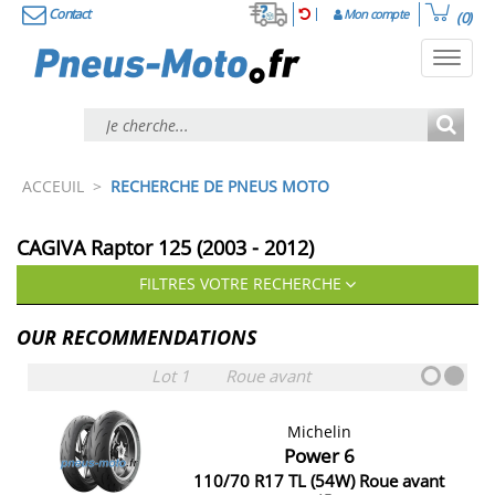
Contact
Mon compte
(0)
Toggl
navig
ACCEUIL
>
RECHERCHE DE PNEUS MOTO
CAGIVA Raptor 125 (2003 - 2012)
FILTRES VOTRE RECHERCHE
OUR RECOMMENDATIONS
Lot 1
Roue avant
Michelin
Power 6
110/70 R17 TL (54W) Roue avant