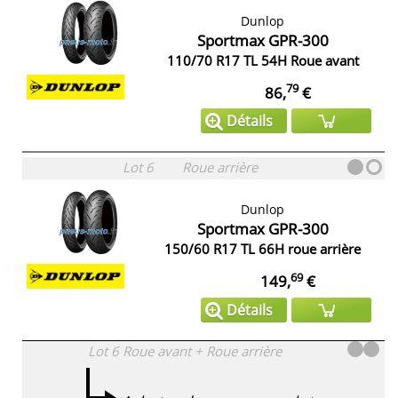
Dunlop
Sportmax GPR-300
110/70 R17 TL 54H Roue avant
79
86,
€
Détails
Lot 6
Roue arrière
Dunlop
Sportmax GPR-300
150/60 R17 TL 66H roue arrière
69
149,
€
Détails
Lot 6
Roue avant + Roue arrière