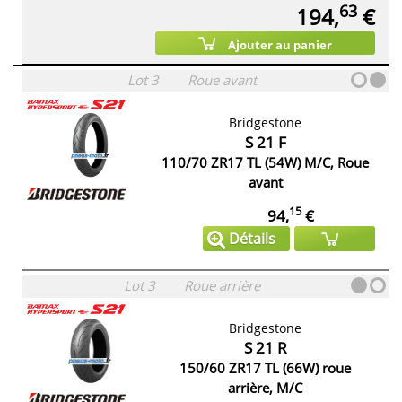
63
194,
€
Ajouter au panier
Lot 3
Roue avant
Bridgestone
S 21 F
110/70 ZR17 TL (54W) M/C, Roue
avant
15
94,
€
Détails
Lot 3
Roue arrière
Bridgestone
S 21 R
150/60 ZR17 TL (66W) roue
arrière, M/C