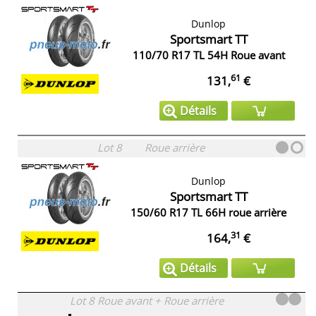
Dunlop
Sportsmart TT
110/70 R17 TL 54H Roue avant
61
131,
€
Détails
Lot 8
Roue arrière
Dunlop
Sportsmart TT
150/60 R17 TL 66H roue arrière
31
164,
€
Détails
Lot 8
Roue avant + Roue arrière