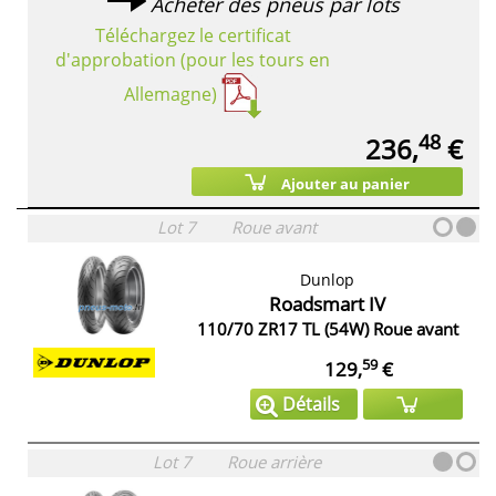
Acheter des pneus par lots
Téléchargez le certificat
d'approbation (pour les tours en
Allemagne)
48
236,
€
Ajouter au panier
Lot 7
Roue avant
Dunlop
Roadsmart IV
110/70 ZR17 TL (54W) Roue avant
59
129,
€
Détails
Lot 7
Roue arrière