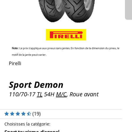
Note :
Le prix s'applique aux pneus sans jantes. En fonction de la dimension du pneu, le
motif de la jante peut varier.
Pirelli
Sport Demon
110/70-17
TL
54H
M/C
, Roue avant
(
19
)
Choisisses la catégorie
: