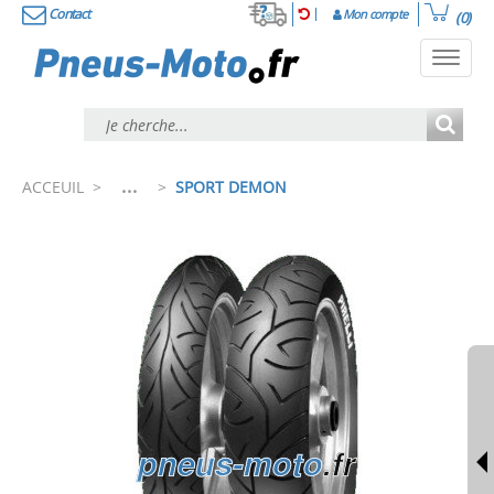
Contact
Mon compte
(0)
Toggl
navig
...
ACCEUIL
>
>
SPORT DEMON