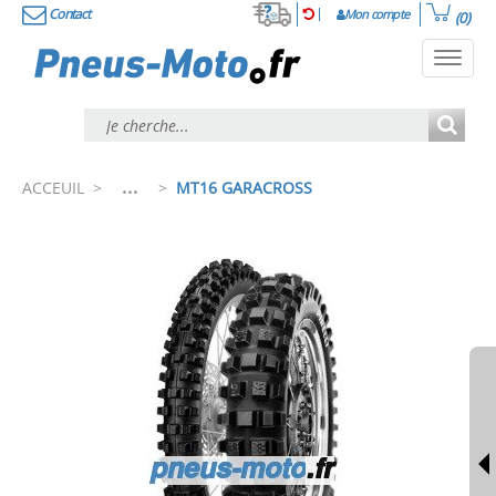
Contact
Mon compte
(0)
Toggl
navig
...
ACCEUIL
>
>
MT16 GARACROSS