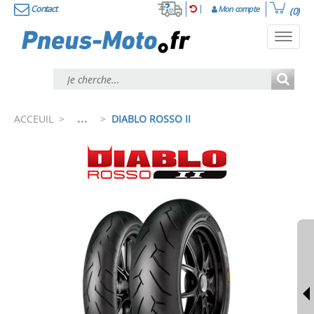
Contact
Mon compte
(0)
Toggl
navig
...
ACCEUIL
>
>
DIABLO ROSSO II