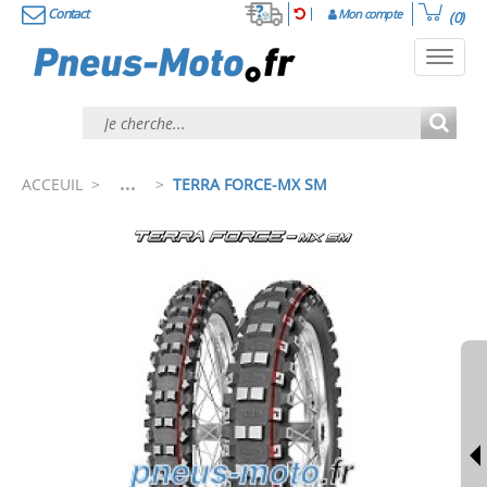
Contact
Mon compte
(0)
Toggl
navig
...
ACCEUIL
>
>
TERRA FORCE-MX SM