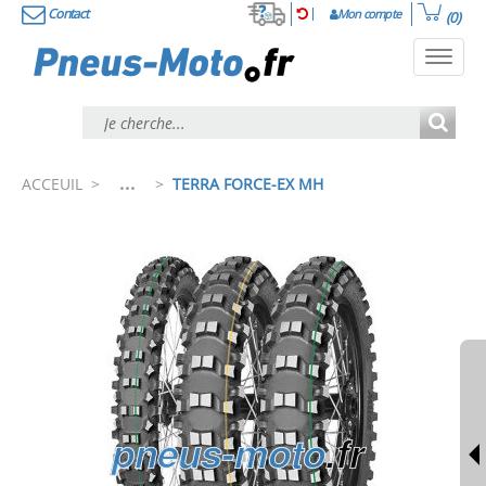
Contact
Mon compte
(0)
Toggl
navig
...
ACCEUIL
>
>
TERRA FORCE-EX MH