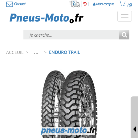
Contact
Mon compte
(0)
Toggl
navig
...
ACCEUIL
>
>
ENDURO TRAIL