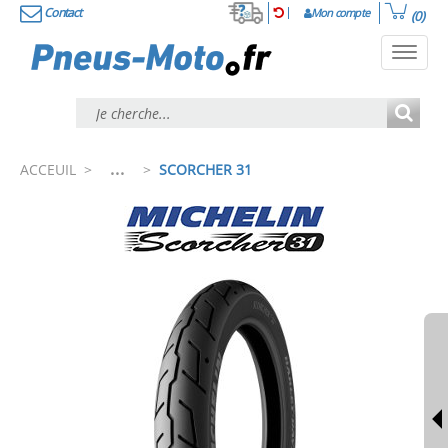
Contact
Mon compte
(0)
Toggl
navig
...
ACCEUIL
>
>
SCORCHER 31