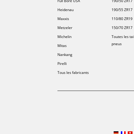
Full Bore USA
190/50 ZR17
Heidenau
190/55 ZR17
Maxxis
110/80 ZR19
Metzeler
150/70 ZR17
Michelin
Toutes les tai
pneus
Mitas
Nankang
Pirelli
Tous les fabricants