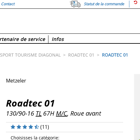
Contact
Statut de la commande
rtenaire de service
Infos
SPORT TOURISME DIAGONAL
>
ROADTEC 01
>
ROADTEC 01
Metzeler
Roadtec 01
130/90-16
TL
67H
M/C
, Roue avant
(
11
)
Choisisses la catégorie
: