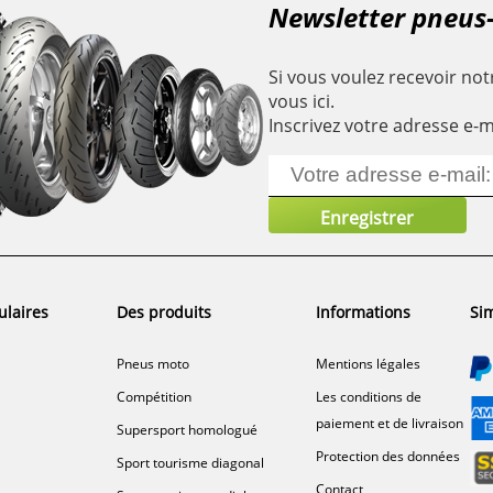
Newsletter pneus
Si vous voulez recevoir notr
vous ici.
Inscrivez votre adresse e-m
ulaires
Des produits
Informations
Sim
Pneus moto
Mentions légales
Compétition
Les conditions de
paiement et de livraison
Supersport homologué
Protection des données
Sport tourisme diagonal
Contact