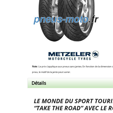
Note :
Le prix s'applique aux pneus sans jantes. En fonction de la dimension 
pneu, le motif de la jante peut varier.
Détails
LE MONDE DU SPORT TOURI
“TAKE THE ROAD” AVEC LE 