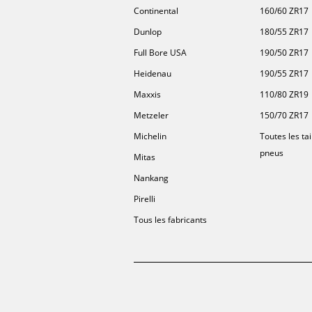
Continental
160/60 ZR17
Dunlop
180/55 ZR17
Full Bore USA
190/50 ZR17
Heidenau
190/55 ZR17
Maxxis
110/80 ZR19
Metzeler
150/70 ZR17
Michelin
Toutes les tai
pneus
Mitas
Nankang
Pirelli
Tous les fabricants