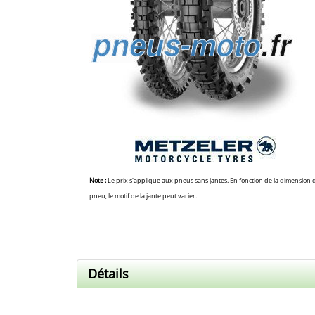
Note :
Le prix s'applique aux pneus sans jantes. En fonction de la dimension 
pneu, le motif de la jante peut varier.
Détails