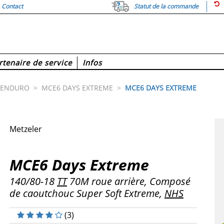
Contact
Statut de la commande
rtenaire de service
Infos
ENDURO
>
MCE6 DAYS EXTREME
>
MCE6 DAYS EXTREME
Metzeler
MCE6 Days Extreme
140/80-18
TT
70M roue arrière, Composé
de caoutchouc Super Soft Extreme,
NHS
(
3
)