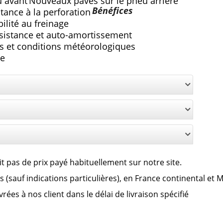
u avant
Nouveaux pavés sur le pneu arrière
Bénéfices
tance à la perforation
ilité au freinage
sistance et auto-amortissement
ls et conditions météorologiques
ge
it pas de prix payé habituellement sur notre site.
clus (sauf indications particulières), en France continental et
es à nos client dans le délai de livraison spécifié