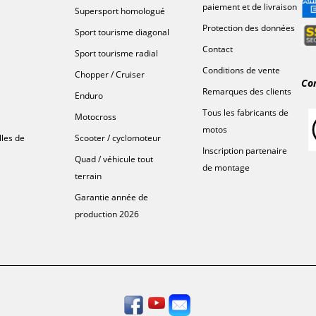
paiement et de livraison
Supersport homologué
Protection des données
Sport tourisme diagonal
Contact
Sport tourisme radial
Conditions de vente
Chopper / Cruiser
Co
Remarques des clients
Enduro
Tous les fabricants de
Motocross
motos
lles de
Scooter / cyclomoteur
Inscription partenaire
Quad / véhicule tout
de montage
terrain
Garantie année de
production 2026