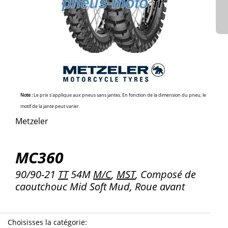
Note :
Le prix s'applique aux pneus sans jantes. En fonction de la dimension du pneu, le
motif de la jante peut varier.
Metzeler
MC360
90/90-21
TT
54M
M/C
,
MST
, Composé de
caoutchouc Mid Soft Mud, Roue avant
Choisisses la catégorie
: