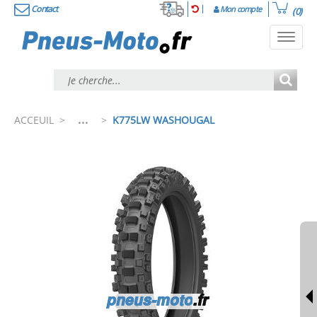
Contact
Mon compte
(0)
Toggl
navig
...
ACCEUIL
>
>
K775LW WASHOUGAL