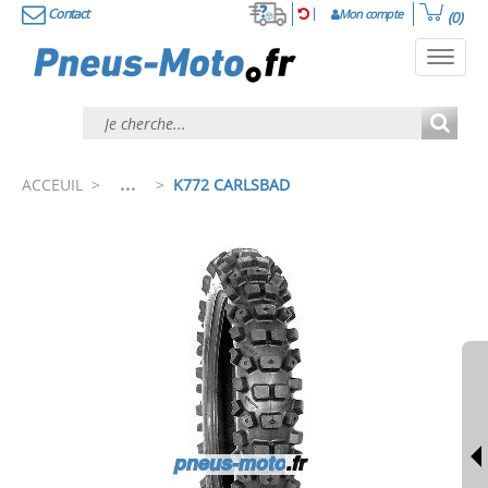
Contact
Mon compte
(0)
Toggl
navig
...
ACCEUIL
>
>
K772 CARLSBAD