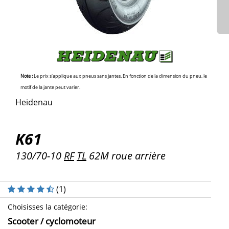
Note :
Le prix s'applique aux pneus sans jantes. En fonction de la dimension du pneu, le
motif de la jante peut varier.
Heidenau
K61
130/70-10
RF
TL
62M roue arrière
(
1
)
Choisisses la catégorie
:
Scooter / cyclomoteur