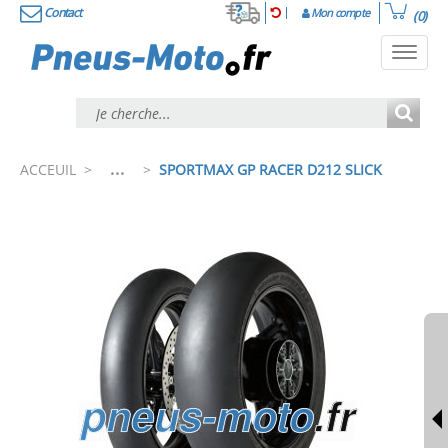
Contact
Mon compte
(0)
Toggl
navig
...
ACCEUIL
>
>
SPORTMAX GP RACER D212 SLICK