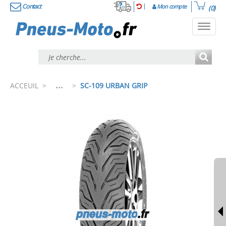
Contact
Mon compte
(0)
Toggl
navig
...
ACCEUIL
>
>
SC-109 URBAN GRIP