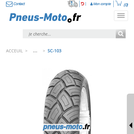
Contact
Mon compte
(0)
Toggl
navig
...
ACCEUIL
>
>
SC-103