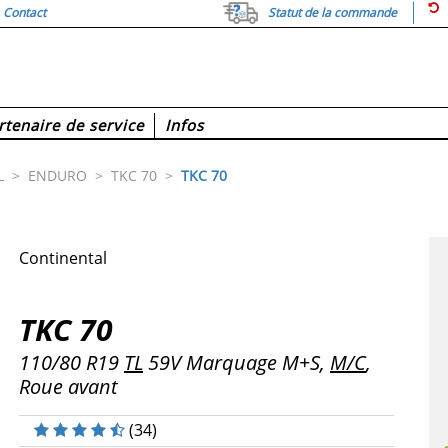
Contact
Statut de la commande
rtenaire de service
Infos
L
>
ENDURO
>
TKC 70
>
TKC 70
Continental
TKC 70
110/80 R19
TL
59V Marquage M+S,
M/C
,
Roue avant
(
34
)