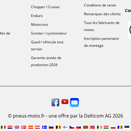
Conditions de vente
Chopper / Cruiser
Co
Remarques des clients
Enduro
Tous les fabricants de
Motocross
motos
lles de
Scooter / cyclomoteur
Inscription partenaire
Quad / véhicule tout
de montage
terrain
Garantie année de
production 2026
© pneus-moto.fr - une offre par la Delticom AG 2026