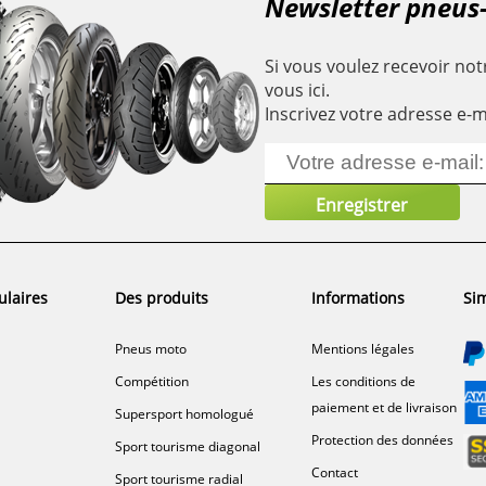
Newsletter pneus
Si vous voulez recevoir notr
vous ici.
Inscrivez votre adresse e-m
ulaires
Des produits
Informations
Sim
Pneus moto
Mentions légales
Compétition
Les conditions de
paiement et de livraison
Supersport homologué
Protection des données
Sport tourisme diagonal
Contact
Sport tourisme radial