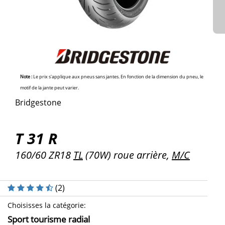
Note :
Le prix s'applique aux pneus sans jantes. En fonction de la dimension du pneu, le
motif de la jante peut varier.
Bridgestone
T 31 R
160/60 ZR18
TL
(70W) roue arrière,
M/C
(
2
)
Choisisses la catégorie
:
Sport tourisme radial