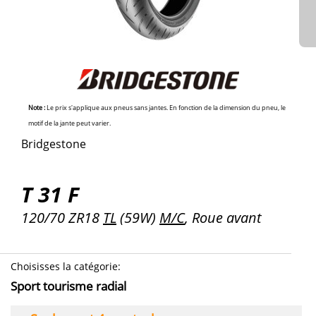
Note :
Le prix s'applique aux pneus sans jantes. En fonction de la dimension du pneu, le
motif de la jante peut varier.
Bridgestone
T 31 F
120/70 ZR18
TL
(59W)
M/C
, Roue avant
Choisisses la catégorie
:
Sport tourisme radial