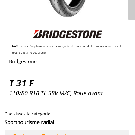
Note :
Le prix s'applique aux pneus sans jantes. En fonction de la dimension du pneu, le
motif de la jante peut varier.
Bridgestone
T 31 F
110/80 R18
TL
58V
M/C
, Roue avant
Choisisses la catégorie
:
Sport tourisme radial