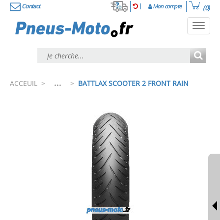
Contact
Mon compte
(0)
Toggl
navig
...
ACCEUIL
>
>
BATTLAX SCOOTER 2 FRONT RAIN