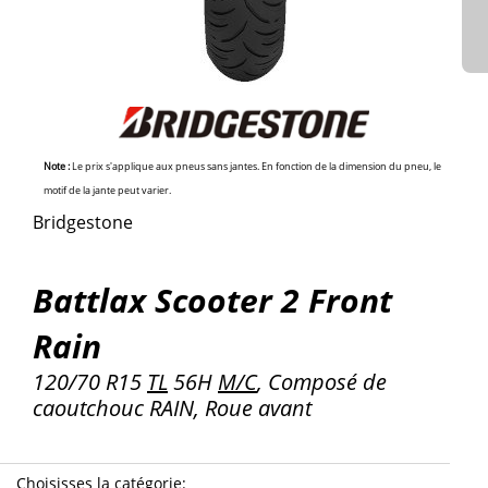
Note :
Le prix s'applique aux pneus sans jantes. En fonction de la dimension du pneu, le
motif de la jante peut varier.
Bridgestone
Battlax Scooter 2 Front
Rain
120/70 R15
TL
56H
M/C
, Composé de
caoutchouc RAIN, Roue avant
Choisisses la catégorie
: