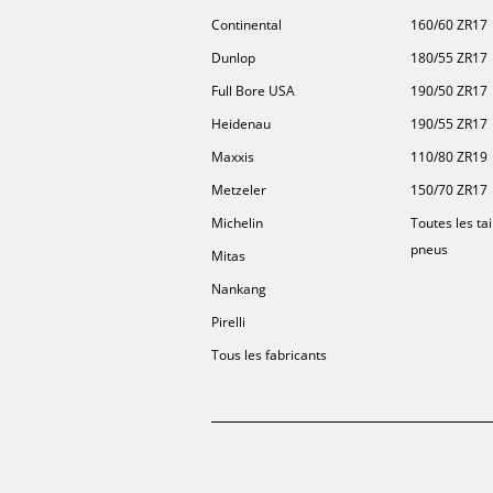
Continental
160/60 ZR17
Dunlop
180/55 ZR17
Full Bore USA
190/50 ZR17
Heidenau
190/55 ZR17
Maxxis
110/80 ZR19
Metzeler
150/70 ZR17
Michelin
Toutes les tai
pneus
Mitas
Nankang
Pirelli
Tous les fabricants