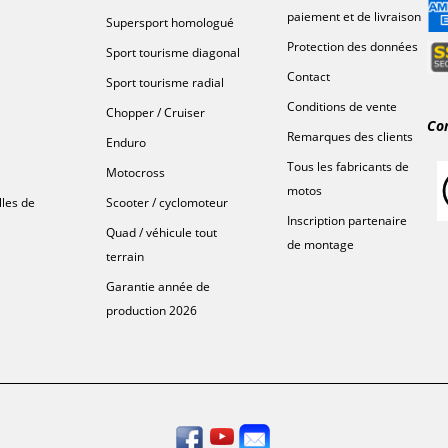
paiement et de livraison
Supersport homologué
Protection des données
Sport tourisme diagonal
Contact
Sport tourisme radial
Conditions de vente
Chopper / Cruiser
Co
Remarques des clients
Enduro
Tous les fabricants de
Motocross
motos
lles de
Scooter / cyclomoteur
Inscription partenaire
Quad / véhicule tout
de montage
terrain
Garantie année de
production 2026