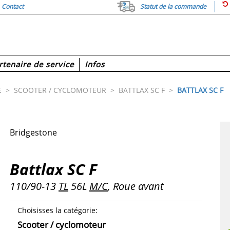
Contact
Statut de la commande
rtenaire de service
Infos
E
>
SCOOTER / CYCLOMOTEUR
>
BATTLAX SC F
>
BATTLAX SC F
Bridgestone
Battlax SC F
110/90-13
TL
56L
M/C
, Roue avant
Choisisses la catégorie
:
Scooter / cyclomoteur