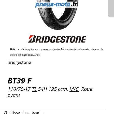
Note :
Le prix s'applique aux pneus sans jantes. En fonction de la dimension du pneu, le
motif de la jante peut varier.
Bridgestone
BT39 F
110/70-17
TL
54H 125 ccm,
M/C
, Roue
avant
Choisisses la catégorie
: