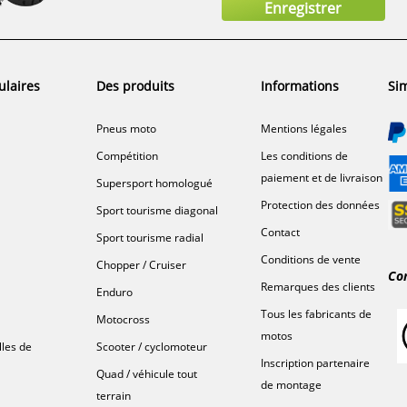
ulaires
Des produits
Informations
Sim
Pneus moto
Mentions légales
Compétition
Les conditions de
paiement et de livraison
Supersport homologué
Protection des données
Sport tourisme diagonal
Contact
Sport tourisme radial
Conditions de vente
Chopper / Cruiser
Co
Remarques des clients
Enduro
Tous les fabricants de
Motocross
motos
lles de
Scooter / cyclomoteur
Inscription partenaire
Quad / véhicule tout
de montage
terrain