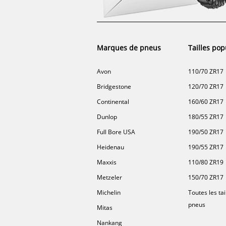
Marques de pneus
Tailles pop
Avon
110/70 ZR17
Bridgestone
120/70 ZR17
Continental
160/60 ZR17
Dunlop
180/55 ZR17
Full Bore USA
190/50 ZR17
Heidenau
190/55 ZR17
Maxxis
110/80 ZR19
Metzeler
150/70 ZR17
Michelin
Toutes les tai
pneus
Mitas
Nankang