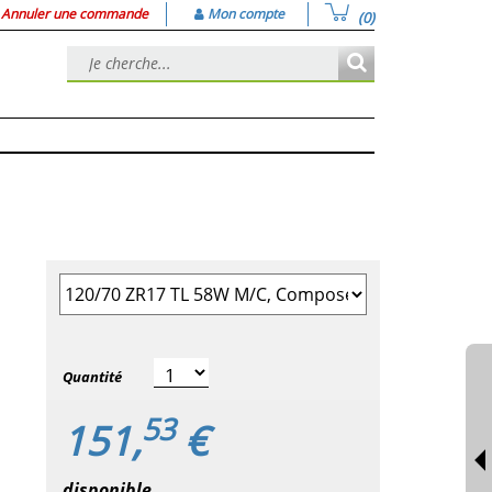
Annuler une commande
Mon compte
(0)
Sélectionner la taille du pneu
Quantité
53
151,
€
disponible