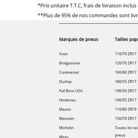
*Prix unitaire T.T.C, frais de livraison incl
**Plus de 95% de nos commandes sont livrées
Marques de pneus
Tailles pop
Avon
110/70 ZR17
Bridgestone
120/70 ZR17
Continental
160/60 ZR17
Dunlop
180/55 ZR17
Full Bore USA
190/50 ZR17
Heidenau
190/55 ZR17
Maxxis
110/80 ZR19
Metzeler
150/70 ZR17
Michelin
Toutes les tai
pneus
Mitas