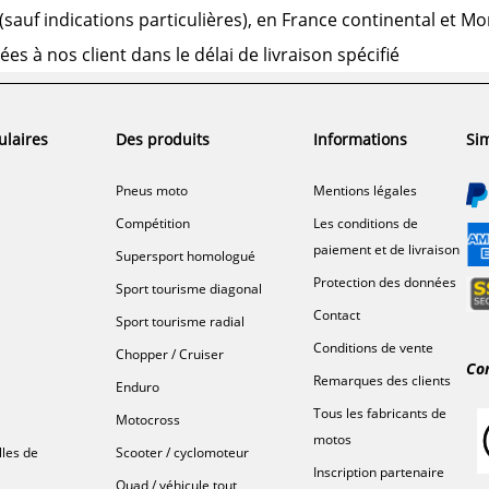
us (sauf indications particulières), en France continental et M
 à nos client dans le délai de livraison spécifié
ulaires
Des produits
Informations
Sim
Pneus moto
Mentions légales
Compétition
Les conditions de
paiement et de livraison
Supersport homologué
Protection des données
Sport tourisme diagonal
Contact
Sport tourisme radial
Conditions de vente
Chopper / Cruiser
Co
Remarques des clients
Enduro
Tous les fabricants de
Motocross
motos
lles de
Scooter / cyclomoteur
Inscription partenaire
Quad / véhicule tout