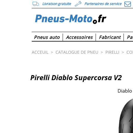
Livraison gratuite
Partenaires de service
Pneus auto
Accessoires
Fabricant
Pa
ACCEUIL
>
CATALOGUE DE PNEU
>
PIRELLI
>
CO
Pirelli Diablo Supercorsa V2
Diablo