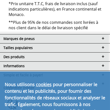
*Prix unitaire T.T.C, frais de livraison inclus (sauf
indications particulières), en France continental et
Monaco.
**Plus de 95% de nos commandes sont livrées à
nos client dans le délai de livraison spécifié
Marques de pneus
Tailles populaires
Des produits
Informations
Simple et facile à payer!
Nous utilisons
cookies
pour personnaliser le
Conformité Triman
contenu et les publicités, pour fournir des
fonctionnalités de réseaux sociaux et analyser le
trafic. Egalement, nous fournissons à nos
Cliquez ici pour en savoir plus.