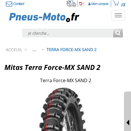
Contact
Mon compte
(0)
Toggl
navig
...
ACCEUIL
>
>
TERRA FORCE-MX SAND 2
Mitas Terra Force-MX SAND 2
Terra Force-MX SAND 2