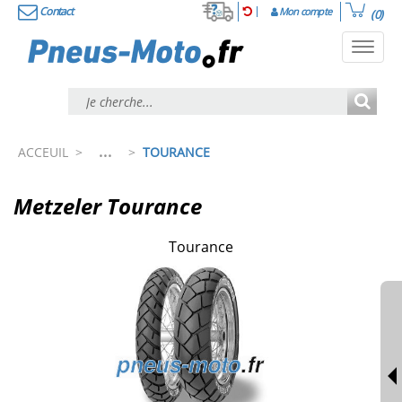
Contact
Mon compte
(0)
Toggl
navig
...
ACCEUIL
>
>
TOURANCE
Metzeler Tourance
Tourance