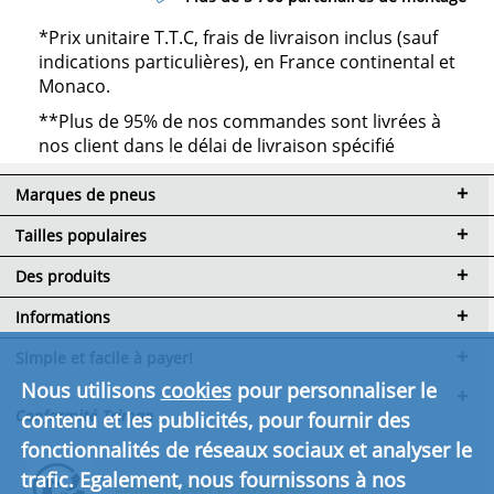
*Prix unitaire T.T.C, frais de livraison inclus (sauf
indications particulières), en France continental et
Monaco.
**Plus de 95% de nos commandes sont livrées à
nos client dans le délai de livraison spécifié
Marques de pneus
Tailles populaires
Des produits
Informations
Simple et facile à payer!
Nous utilisons
cookies
pour personnaliser le
Conformité Triman
contenu et les publicités, pour fournir des
fonctionnalités de réseaux sociaux et analyser le
trafic. Egalement, nous fournissons à nos
Cliquez ici pour en savoir plus.