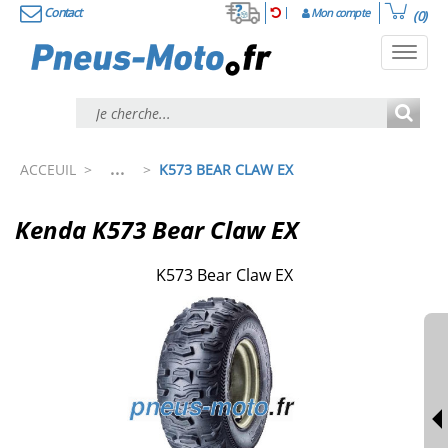
Contact
Mon compte
(0)
Toggl
navig
...
ACCEUIL
>
>
K573 BEAR CLAW EX
Kenda K573 Bear Claw EX
K573 Bear Claw EX