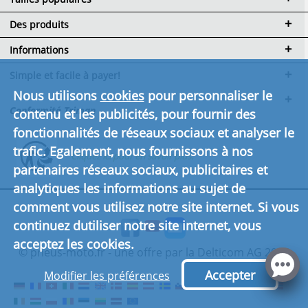
Des produits
Informations
Simple et facile à payer!
Nous utilisons
cookies
pour personnaliser le
Conformité Triman
contenu et les publicités, pour fournir des
fonctionnalités de réseaux sociaux et analyser le
trafic. Egalement, nous fournissons à nos
Cliquez ici pour en savoir plus.
partenaires réseaux sociaux, publicitaires et
analytiques les informations au sujet de
comment vous utilisez notre site internet. Si vous
continuez dutiliser notre site internet, vous
acceptez les cookies.
© pneus-moto.fr - une offre par la Delticom AG 2026
Accepter
Modifier les préférences