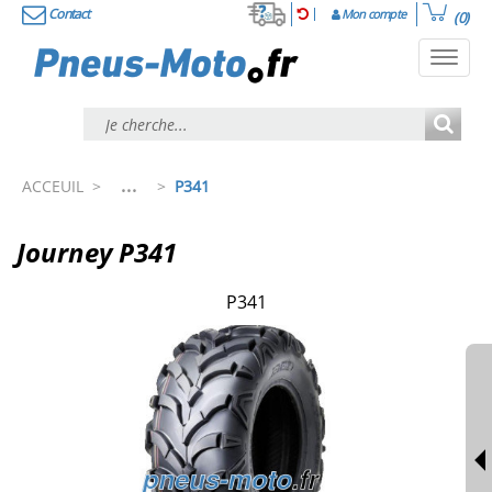
Contact
Mon compte
(0)
Toggl
navig
...
ACCEUIL
>
>
P341
Journey P341
P341