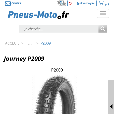
Contact
Mon compte
(0)
Toggl
navig
...
ACCEUIL
>
>
P2009
Journey P2009
P2009