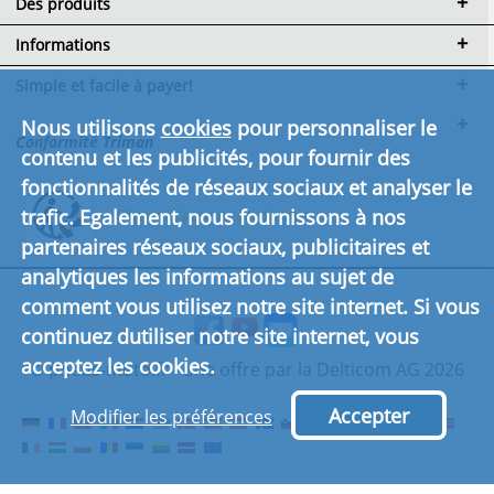
Des produits
Informations
Simple et facile à payer!
Nous utilisons
cookies
pour personnaliser le
Conformité Triman
contenu et les publicités, pour fournir des
fonctionnalités de réseaux sociaux et analyser le
trafic. Egalement, nous fournissons à nos
Cliquez ici pour en savoir plus.
partenaires réseaux sociaux, publicitaires et
analytiques les informations au sujet de
comment vous utilisez notre site internet. Si vous
continuez dutiliser notre site internet, vous
acceptez les cookies.
© pneus-moto.fr - une offre par la Delticom AG 2026
Accepter
Modifier les préférences