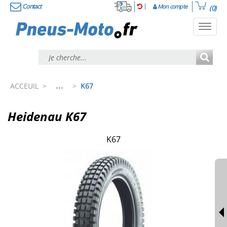
Contact
Mon compte
(0)
Toggl
navig
...
ACCEUIL
>
>
K67
Heidenau K67
K67