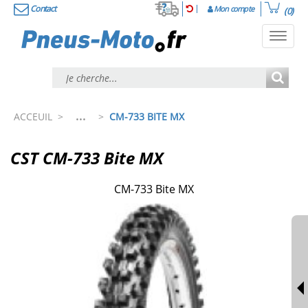
Contact
Mon compte
(0)
Toggl
navig
...
ACCEUIL
>
>
CM-733 BITE MX
CST CM-733 Bite MX
CM-733 Bite MX