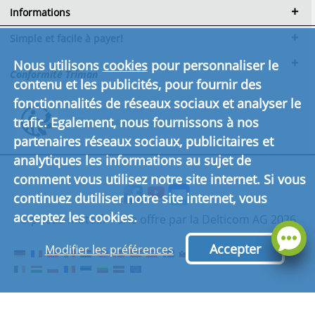
Informations
Simple et facile à payer!
Nous utilisons
cookies
pour personnaliser le
Conformité Triman
contenu et les publicités, pour fournir des
fonctionnalités de réseaux sociaux et analyser le
trafic. Egalement, nous fournissons à nos
Cliquez ici pour en savoir plus.
partenaires réseaux sociaux, publicitaires et
analytiques les informations au sujet de
comment vous utilisez notre site internet. Si vous
continuez dutiliser notre site internet, vous
acceptez les cookies.
© pneus-moto.fr - une offre par la Delticom AG 2026
Accepter
Modifier les préférences