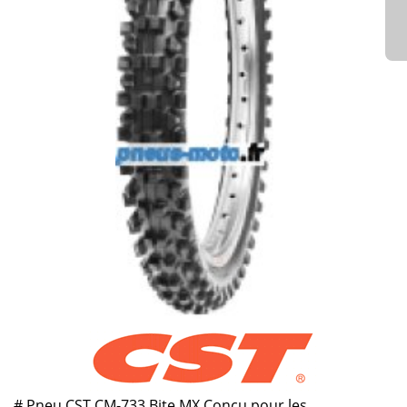
# Pneu CST CM-733 Bite MX Conçu pour les