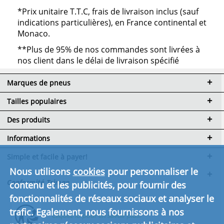
*Prix unitaire T.T.C, frais de livraison inclus (sauf
indications particulières), en France continental et
Monaco.
**Plus de 95% de nos commandes sont livrées à
nos client dans le délai de livraison spécifié
Marques de pneus
Tailles populaires
Des produits
Informations
Simple et facile à payer!
Nous utilisons
cookies
pour personnaliser le
Conformité Triman
contenu et les publicités, pour fournir des
fonctionnalités de réseaux sociaux et analyser le
trafic. Egalement, nous fournissons à nos
Cliquez ici pour en savoir plus.