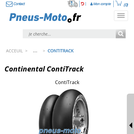
Contact
Mon compte
(0)
Toggl
navig
...
ACCEUIL
>
>
CONTITRACK
Continental ContiTrack
ContiTrack