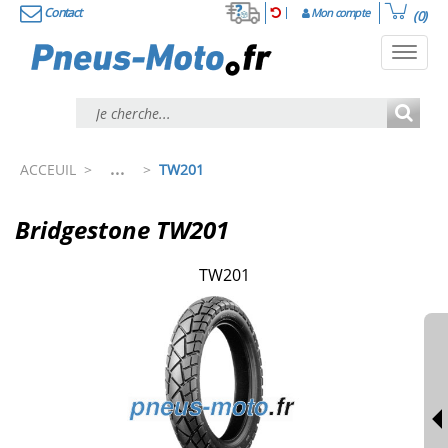
Contact
Mon compte
(0)
Toggl
navig
...
ACCEUIL
>
>
TW201
Bridgestone TW201
TW201