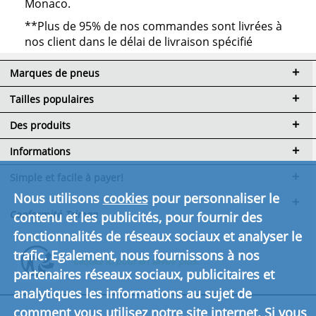
Monaco.
**Plus de 95% de nos commandes sont livrées à
nos client dans le délai de livraison spécifié
Marques de pneus
Tailles populaires
Des produits
Informations
Simple et facile à payer!
Nous utilisons
cookies
pour personnaliser le
Conformité Triman
contenu et les publicités, pour fournir des
fonctionnalités de réseaux sociaux et analyser le
trafic. Egalement, nous fournissons à nos
Cliquez ici pour en savoir plus.
partenaires réseaux sociaux, publicitaires et
analytiques les informations au sujet de
comment vous utilisez notre site internet. Si vous