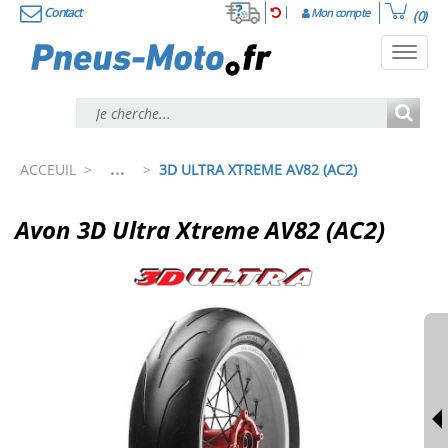
Contact
Mon compte
(0)
Toggl
navig
...
ACCEUIL
>
>
3D ULTRA XTREME AV82 (AC2)
Avon 3D Ultra Xtreme AV82 (AC2)