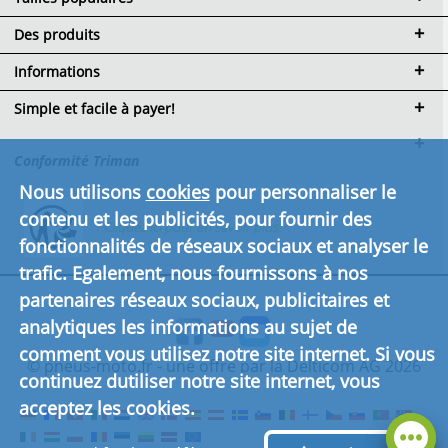
Des produits
Informations
Simple et facile à payer!
Conformité Triman
Nous utilisons
cookies
pour personnaliser le
contenu et les publicités, pour fournir des
Cliquez ici pour en savoir plus.
fonctionnalités de réseaux sociaux et analyser le
trafic. Egalement, nous fournissons à nos
partenaires réseaux sociaux, publicitaires et
analytiques les informations au sujet de
comment vous utilisez notre site internet. Si vous
© pneus-moto.fr - une offre par la Delticom AG 2026
continuez dutiliser notre site internet, vous
acceptez les cookies.