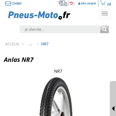
Contact
Mon compte
(0)
Toggl
navig
...
ACCEUIL
>
>
NR7
Anlas NR7
NR7