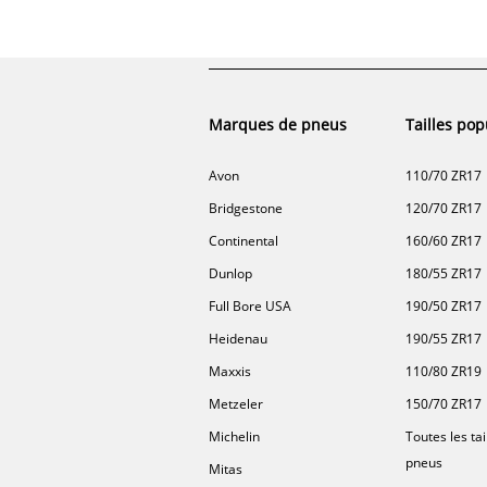
Marques de pneus
Tailles pop
Avon
110/70 ZR17
Bridgestone
120/70 ZR17
Continental
160/60 ZR17
Dunlop
180/55 ZR17
Full Bore USA
190/50 ZR17
Heidenau
190/55 ZR17
Maxxis
110/80 ZR19
Metzeler
150/70 ZR17
Michelin
Toutes les tai
pneus
Mitas