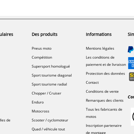
ulaires
Des produits
Informations
Sim
Pneus moto
Mentions légales
Compétition
Les conditions de
paiement et de livraison
Supersport homologué
Protection des données
Sport tourisme diagonal
Contact
Sport tourisme radial
Conditions de vente
Chopper / Cruiser
Co
Remarques des clients
Enduro
Tous les fabricants de
Motocross
motos
lles de
Scooter / cyclomoteur
Inscription partenaire
Quad / véhicule tout
de montage