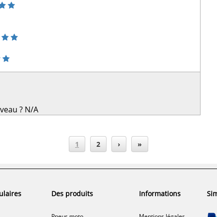
uveau ?
N/A
1
2
›
»
ulaires
Des produits
Informations
Sim
Pneus moto
Mentions légales