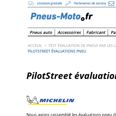
Livraison gratuite
Partenaires de service
Pneus auto
Accessoires
Fabricant
Pa
ACCEUIL
>
TEST ÉVALUATION DE PNEUS PAR LES U
PILOTSTREET ÉVALUATIONS PNEU
PilotStreet évaluati
Nous avons rassemblé les évaluations pneu dep