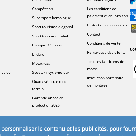
Compétition
Les conditions de
paiement et de livraison
Supersport homologué
Protection des données
Sport tourisme diagonal
Contact
Sport tourisme radial
Conditions de vente
Chopper / Cruiser
Co
Remarques des clients
Enduro
Tous les fabricants de
Motocross
motos
lles de
Scooter / cyclomoteur
Inscription partenaire
Quad / véhicule tout
de montage
terrain
Garantie année de
production 2026
personnaliser le contenu et les publicités, pour fourn