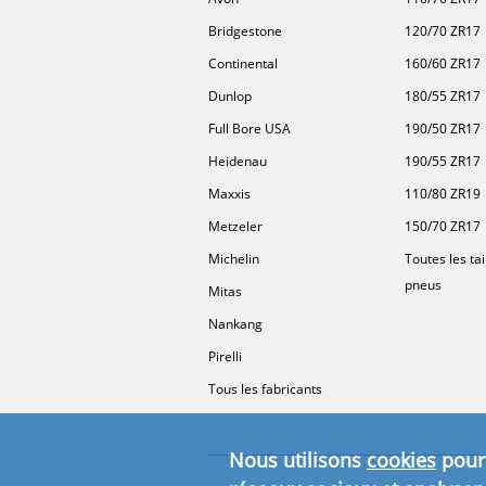
Bridgestone
120/70 ZR17
Continental
160/60 ZR17
Dunlop
180/55 ZR17
Full Bore USA
190/50 ZR17
Heidenau
190/55 ZR17
Maxxis
110/80 ZR19
Metzeler
150/70 ZR17
Michelin
Toutes les tai
pneus
Mitas
Nankang
Pirelli
Tous les fabricants
Nous utilisons
cookies
pour 