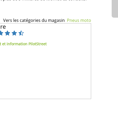
Vers les catégories du magasin
Pneus moto
re
 et information PilotStreet