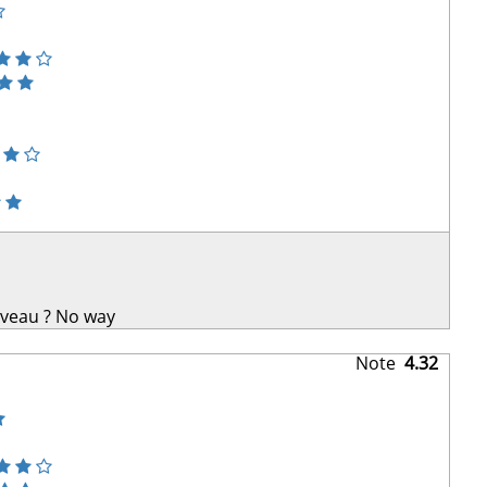
uveau ?
No way
Note
4.32