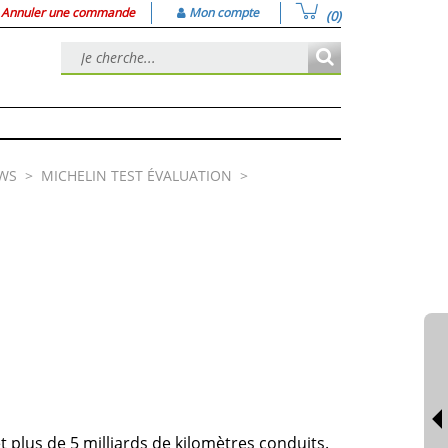
Annuler une commande
Mon compte
(0)
EWS
>
MICHELIN TEST ÉVALUATION
>
 plus de 5 milliards de kilomètres conduits.