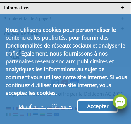
Informations
Simple et facile à payer!
Nous utilisons
cookies
pour personnaliser le
Conformité Triman
contenu et les publicités, pour fournir des
fonctionnalités de réseaux sociaux et analyser le
trafic. Egalement, nous fournissons à nos
Cliquez ici pour en savoir plus.
partenaires réseaux sociaux, publicitaires et
analytiques les informations au sujet de
comment vous utilisez notre site internet. Si vous
continuez dutiliser notre site internet, vous
acceptez les cookies.
© pneus-moto.fr - une offre par la Delticom AG 2026
Accepter
Modifier les préférences