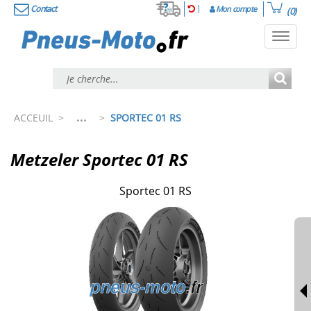
Contact
Mon compte
(0)
Toggl
navig
...
ACCEUIL
>
>
SPORTEC 01 RS
Metzeler Sportec 01 RS
Sportec 01 RS